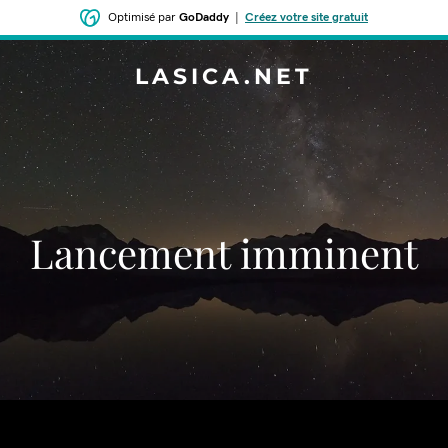
Optimisé par
GoDaddy
|
Créez votre site gratuit
LASICA.NET
Lancement imminent